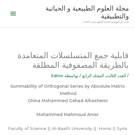
خطي
القائمة
مجلة العلوم الطبيعية و الحياتية
لى
والتطبيقية
الرئيس
لمحتوى
تصدر عن المؤسسة العربية للعلوم ونشر الأبحاث
قابلية جمع المتسلسلات المتعامدة
بالطريقة المصفوفية المطلقة
/
العدد الثالث
,
المجلد الرابع
/ بواسطة
Editor
Summability of Orthogonal Series by Absolute Matrix
Method
Ghina Mohammed Gehad Alhashemi
Mohammed Mahmoud Amer
Faculty of Science || Al-Baath University || Homs || Syria