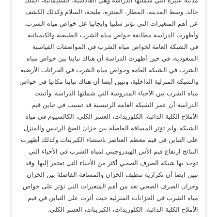
خالد، وسط المدينة، المطار، المنتزه، مليحة، السلام وكذلك الكشف
عن أهم المتغيرات التي تؤثر سلبيا وايجابيا عل خواص مياه الشرب.
وأظهرت الدراسة مطابقة خواص مياه الشرب الطبيعية والكيميائية
في الشبكة العامة لخواص مياه الشرب في المواصفات القياسية
السعودية، في حين أظهرت الدراسة أن هناك تباينا بين خواص مياه
الشرب في الشبكة العامة وخواص مياه الشرب في الخزانات الأرضية
والشبكة المنزلية الداخلية، وتبين أيضا أن هناك تباينا مكانيا في خواص
مياه الشرب بين الأحياء المدروسة التي شملتها الدراسة. وأثبتت
الدراسة أن عمر الشبكة العامة الرئيسية قد تسبب في تباين قيم
الأملاح الكلية الذائبة، الكلوريدات، العسر الكلي، الكالسيوم في مياه
الشبكة. ولم تؤثر المسافة الفاصلة بين خزان الضخ الرئيس والمنزل
على التباين في قيم معظم العناصر باستثناء الكبريتات وكذلك أظهرت
النتائج ارتفاع قيم الأس الهيدروجيني لمياه الشرب في الأحياء التي
توجد بها شبكة الصرف الصحي أكثر من الأحياء التي تفتقر إليها. وقد
تبين ايضا أن تكرارية تنظيف الخزان والمسافة الفاصلة بين الخزان
وخزان الصرف الصحي تعد من أهم المتغيرات التي تؤثر على خواص
مياه الشرب في الخزانات المنزلية حيث أثرت على التباين في قيم
الأملاح الكلية الذائبة، الكلوريدات، الكبريتات، العسر الكلي،