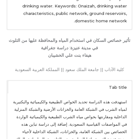
drinking water. Keywords: Onaizah, drinking water
characteristics, public network, ground reservoirs,
domestic home network.
تأثير خصائص السكان في استخدام المياه والمحافظة عليها من التلوث
في مدينة عنيزة: دراسة جغرافية
هيفاء بنت علي الخشيبان
كلية الآداب || جامعة الملك سعود || المملكة العربية السعودية
Tab title
استهدفت هذه الدراسة تحديد الخواص الطبيعية والكيميائية والبكتيرية
لمياه الشرب في الشبكة العامة والخزانات الأرضية والشبكة المنزلية
الداخلية ومقارنتها بخواص مياه الشرب الطبيعية والكيميائية الواردة
في المواصفات القياسية السعودية. إضافة إلى دراسة تباين هذه
الخصائص بين الشبكة العامة، والخزانات، الشبكة الداخلية لأحياء
مدينة عنيزة التي شملتها الدراسة وهي القادسية، السليمانية، الملك