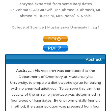
enzyme extracted from some Iraqi dates
Dr. Zahraa S. Al-Garawi*
1
, Mr. Ahmed R. Ahmed
1
, Mr.
Ahmed M. Hussein
1
, Mrs. Naba` S. Nasir
1
College of Science | Mustansiriya University | Iraq
1
DOI
PDF
Abstract
Abstract:
This research was conducted at the
Department of Chemistry at Mustansiriyha
University, to prepare a diet sweetie syrup for baking
with no chemical additives. To achieve this aim, the
activity of the enzyme invertase was determined in
four types of Iraqi dates. By environmentally friendly
method, the sugar solution was prepared from four