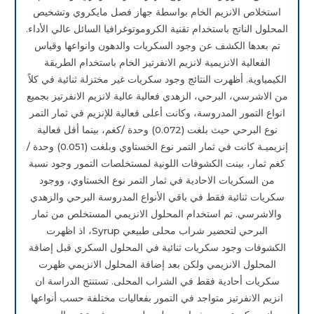
استخلاص الانزيم الخام بواسطة جهاز فصل مايكروي وتشخيص
المحلول الناتج باستخدام تقنية الكروموتوغرافيا السائل عالي الأداء.
تم بعدها الكشف عن وجود السكريات والدهون وانواعها وقياس
الفعالية الانزيمية لانزيم الانفرتيز الخام باستخدام الطريقة
الكيمياوية. أظهرت النتائج وجود سكريات غير مختزلة ثنائية في كلاً
من الاشرسي، البرحي، الزهدي فعالية عالية لانزيم الانفرتيز بجميع
انواع التمور المدروسة، وكانت أعلى فعالية للإنزيم في ثمار التمر
نوع البرحي حيث بلغت (0.072) وحدة /كغم، بينما أقل فعالية
إنزيميـة كانت في ثمار التمر نوع الخستاوي وبلغت (0.051) وحدة /
كغم ثمار، بينت الكشوفات اللونية لمستخلصات التمور وجود نسبة
من السكريات الاحادية في ثمار التمر نوع الخستاوي، ووجود
سكريات ثنائية فقط في باقي الأنواع المدروسة البرحي والزهدي
والاشرسي. تم استخدام المحلول الانزيمي المستخلص من ثمار
البرحي لتحضير شراب محلى طبيعي Syrup، اذ اظهرت
الكشوفات وجود سكريات ثنائية في المحلول السكري قبل إضافة
المحلول الانزيمي ولكن بعد إضافة المحلول الانزيمي ظهرت
سكريات أحادية فقط في الشراب المحلى. تستنتج الدراسة ان
انزيم الانفرتيز متواجد في التمور بفعاليات مختلفة حسب أنواعها