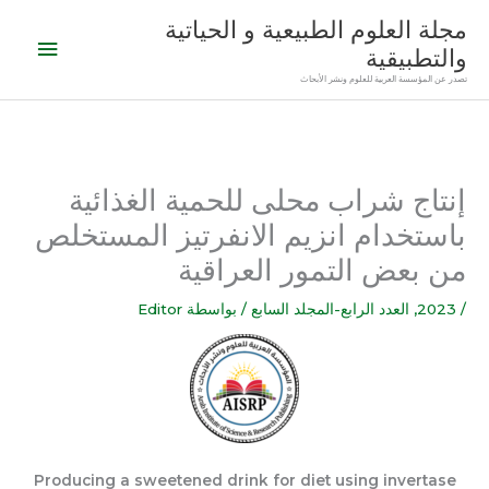
خطي
القائمة
مجلة العلوم الطبيعية و الحياتية
لى
والتطبيقية
الرئيس
لمحتوى
تصدر عن المؤسسة العربية للعلوم ونشر الأبحاث
إنتاج شراب محلى للحمية الغذائية
باستخدام انزيم الانفرتيز المستخلص
من بعض التمور العراقية
/
2023
,
العدد الرابع-المجلد السابع
/ بواسطة
Editor
Producing a sweetened drink for diet using invertase