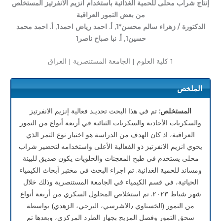
إنتاج شراب محلى للحمية الغذائية باستخدام انزيم الانفرتيز المستخلص
من بعض التمور العراقية
الدكتورة / زهراء سالم محسن*
1
, أ. احمد رياض احمد
1
, أ. احمد محمد
حسين
1
, أ. نبا صباح ناصر
1
1
كلية العلوم | الجامعة المستنصرية | العراق
الملخص
المستخلص:
تم في هذا البحث تحديـد فعالية إنزيم الانفرتيز
والسكريات الأحادية والسكريات الثنائية في أربعة أنواع من التمور
العراقية، اذ كان الهدف من الدراسة هو اختيار نوع التمر الذي
يحوي انزيم الانفرتيز ذو الفعالية الأعلى واستخدامه لتحضير شراب
محلى يستخدم في طبخ المعجنات والحلويات يكون صديق للبيئة
ومساند للحمية الغذائية. تم اجراء البحث في مختبر أبحاث الكيمياء
الحياتية، في قسم الكيمياء في الجامعة المستنصرية وذلك خلال
شهر شباط ٢٠٢٣. تم استخلاص المحلول السكري من أربعة أنواع
من التمور (الخستاوي ٫الاشرسي، البرحي، الزهدي) بواسطة
سحق التمور وفصل المزيج بجهاز الطرد المركزي، وبعدها تم