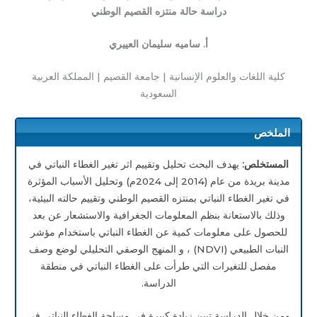
دراسة حالة منتزه القصيم الوطني
أ. ساميه سليمان العييري
كلية اللغات والعلوم الإنسانية | جامعة القصيم | المملكة العربية
السعودية
الملخص
المستخلص:
يهدف البحث تحليل وتقييم اثر تغير الغطاء النباتي في
مدينة بريدة من عام (2014 إلى 2024م)
وتحليل الأسباب المؤثرة
في تغير الغطاء النباتي بمنتزه القصيم الوطني وتقييم حالته البيئية،
وذلك بالاستعانة بنظم المعلومات الجغرافية والاستشعار عن بعد
للحصول على معلومات كمية عن الغطاء النباتي باستخدام مؤشر
النبات الطبيعي (NDVI) ، و المنهج الوصفي التحليلي لوضع وصف
مفصل للتغيرات التي طرأت على الغطاء النباتي في منطقة
الدراسة.
ومن خلال الدراسة تبين زيادة كبيرة في مساحة الغطاء النباتي في