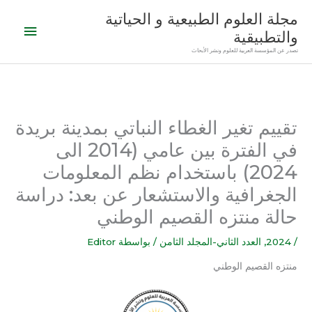
خطي
القائمة
مجلة العلوم الطبيعية و الحياتية
لى
والتطبيقية
الرئيس
لمحتوى
تصدر عن المؤسسة العربية للعلوم ونشر الأبحاث
تقييم تغير الغطاء النباتي بمدينة بريدة
في الفترة بين عامي (2014 الى
2024) باستخدام نظم المعلومات
الجغرافية والاستشعار عن بعد: دراسة
حالة منتزه القصيم الوطني
/
2024
,
العدد الثاني-المجلد الثامن
/ بواسطة
Editor
منتزه القصيم الوطني