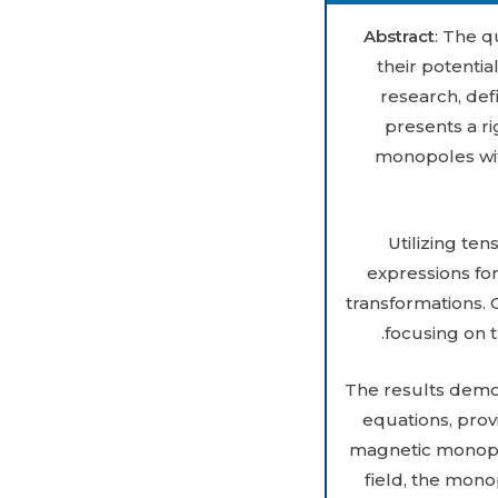
Abstract
: The q
their potenti
research, def
presents a r
monopoles wit
Utilizing te
expressions fo
transformations. 
focusing on t
The results demon
equations, prov
magnetic monopol
field, the mono