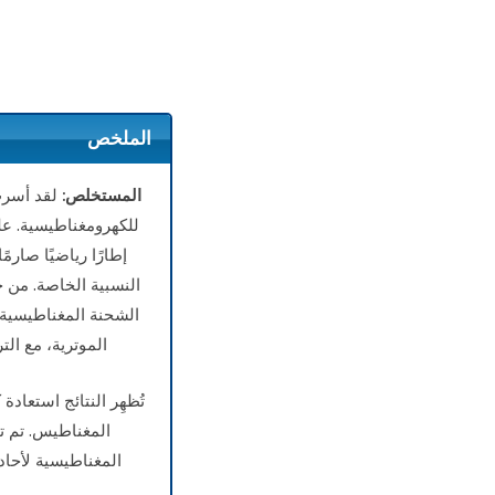
الملخص
المستخلص:
لقد أسرت
للكهرومغناطيسية. على
إطارًا رياضيًا صار
النسبية الخاصة. من خ
الشحنة المغناطيسية 
الموترية، مع ال
تُظهِر النتائج استعاد
المغناطيس. تم ت
المغناطيسية لأحا