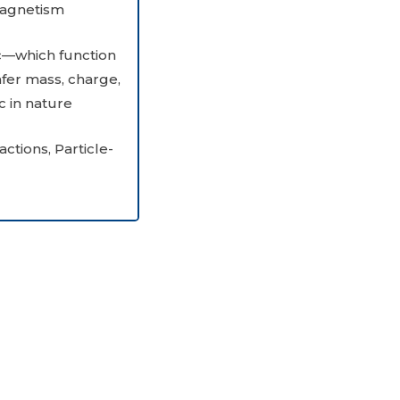
magnetism.
c—which function
fer mass, charge,
 in nature.
actions, Particle-