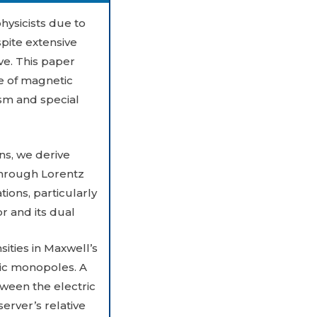
hysicists due to
pite extensive
ve. This paper
e of magnetic
sm and special
ns, we derive
through Lorentz
ions, particularly
 and its dual.
ities in Maxwell’s
tic monopoles. A
ween the electric
erver’s relative