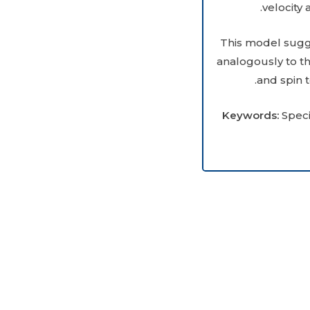
velocity
This model sugg
analogously to t
and spin t
Keywords:
Speci