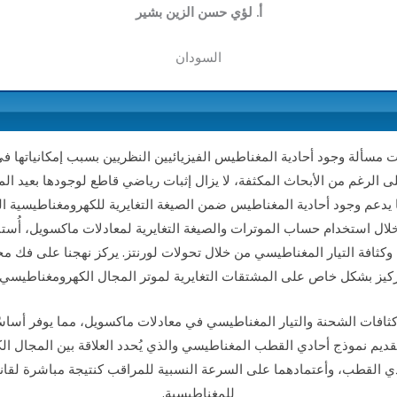
أ. لؤي حسن الزين بشير
السودان
 مسألة وجود أحادية المغناطيس الفيزيائيين النظريين بسبب إمكانياتها ف
 الرغم من الأبحاث المكثفة، لا يزال إثبات رياضي قاطع لوجودها بعيد الم
مًا يدعم وجود أحادية المغناطيس ضمن الصيغة التغايرية للكهرومغناطيسية ال
لال استخدام حساب الموترات والصيغة التغايرية لمعادلات ماكسويل، أُستن
وكثافة التيار المغناطيسي من خلال تحولات لورنتز. يركز نهجنا على فك م
تركيز بشكل خاص على المشتقات التغايرية لموتر المجال الكهرومغناطيسي و
ة كثافات الشحنة والتيار المغناطيسي في معادلات ماكسويل، مما يوفر أساسًا
قديم نموذج أحادي القطب المغناطيسي والذي يُحدد العلاقة بين المجال الك
دي القطب، وأعتمادهما على السرعة النسبية للمراقب كنتيجة مباشرة لقا
للمغناطيسية.