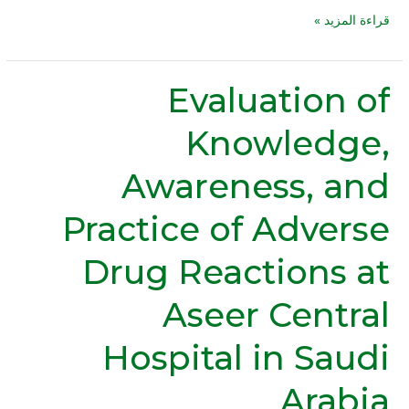
قراءة المزيد »
Evaluation of
Evaluation
of
Knowledge,
Knowledge,
Awareness,
Awareness, and
and
Practice
Practice of Adverse
of
Adverse
Drug Reactions at
Drug
Reactions
Aseer Central
at
Aseer
Hospital in Saudi
Central
Hospital
Arabia
in