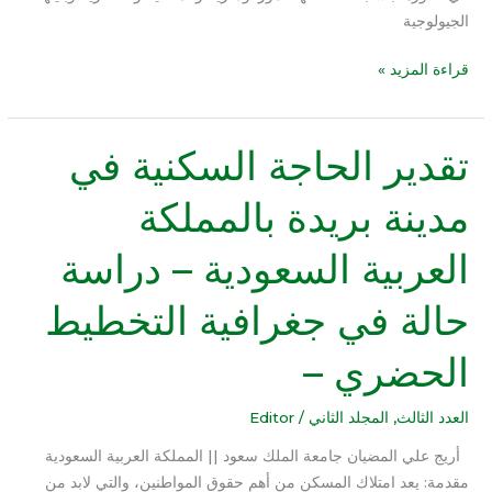
الجيولوجية
قراءة المزيد »
تقدير الحاجة السكنية في
تقدير
الحاجة
مدينة بريدة بالمملكة
السكنية
في
العربية السعودية – دراسة
مدينة
بريدة
حالة في جغرافية التخطيط
بالمملكة
العربية
الحضري –
السعودية
–
دراسة
العدد الثالث
,
المجلد الثاني
/
Editor
حالة
أريج علي المضيان جامعة الملك سعود || المملكة العربية السعودية
في
مقدمة: يعد امتلاك المسكن من أهم حقوق المواطنين، والتي لابد من