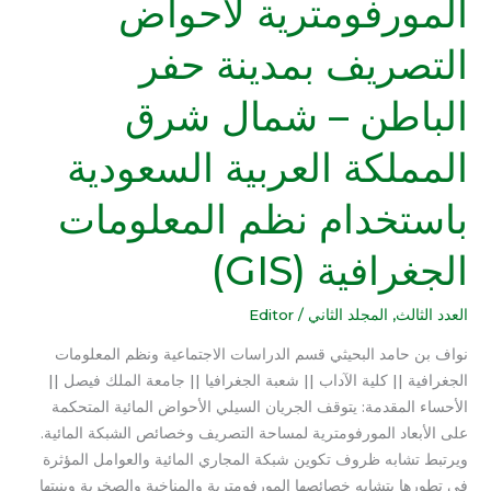
المورفومترية لأحواض
المورفومترية
لأحواض
التصريف بمدينة حفر
التصريف
بمدينة
الباطن – شمال شرق
حفر
الباطن
المملكة العربية السعودية
–
شمال
باستخدام نظم المعلومات
شرق
المملكة
الجغرافية (GIS)
العربية
السعودية
العدد الثالث
,
المجلد الثاني
/
Editor
باستخدام
نظم
نواف بن حامد البحيثي قسم الدراسات الاجتماعية ونظم المعلومات
المعلومات
الجغرافية || كلية الآداب || شعبة الجغرافيا || جامعة الملك فيصل ||
الجغرافية
الأحساء المقدمة: يتوقف الجريان السيلي الأحواض المائية المتحكمة
(GIS)
على الأبعاد المورفومترية لمساحة التصريف وخصائص الشبكة المائية.
ويرتبط تشابه ظروف تكوين شبكة المجاري المائية والعوامل المؤثرة
في تطورها بتشابه خصائصها المورفومترية والمناخية والصخرية وبنيتها