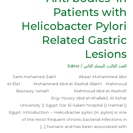
Nuclear
Patients with
Anti
bodies
Helicobacter Pylori
in
Patients
Related Gastric
with
Helicobacter
Lesions
Pylori
Related
العدد الثالث
,
المجلد الثاني
/
Editor
Gastric
Lesions
Sami mohamed Zaki1 Abeer Mohammed Abo
el-Ela1 Mohammed Abd el-Rashid Allam1 Mahmoud
Bastawy Ismail1 Mahmoud Abd el-Rashid1
Enjy Yousry Abd el-Khallek2 Al Azhar
University || Egypt Dar El-Salam hospital || Harmal ||
Egypt. Introduction: – Helicobacter pylori (H. pylori) is one
of the most frequent chronic bacterial infections in
humans and has been associated with […]