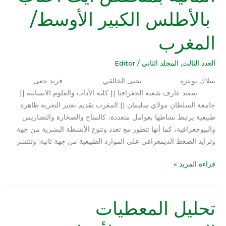
المائية
بالأطلس الكبير الأوسط/
بمنخفض
آيت
المغرب
أعتاب
بالأطلس
الكبير
العدد الثالث
,
المجلد الثاني
/
Editor
الأوسط/
سلاك بوعزة يحيى الخالقي فريد جعى
المغرب
سعيد عارف شعبة الجغرافيا || كلية الآداب والعلوم الانسانية ||
جامعة السلطان مولاي سليمان || المغرب تقديم تعتبر التعرية ظاهرة
طبيعية يرتبط نشاطها بعوامل متعددة، كالمناخ والصخارة والتضاريس
والبيوجغرافية، كما أنها تتطور مع تعدد وتنوع الأنشطة البشرية من جهة
وتزايد الضغط الديمغرافي على الموارد الطبيعية من جهة ثانية. وتنتشر
قراءة المزيد »
تحليل المعطيات
تحليل
المعطيات