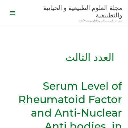
خطي
القائمة
مجلة العلوم الطبيعية و الحياتية
لى
والتطبيقية
الرئيس
لمحتوى
تصدر عن المؤسسة العربية للعلوم ونشر الأبحاث
العدد الثالث
Serum Level of
Serum
Level
Rheumatoid Factor
of
Rheumatoid
and Anti-Nuclear
Factor
and
Anti bodies in
Anti-