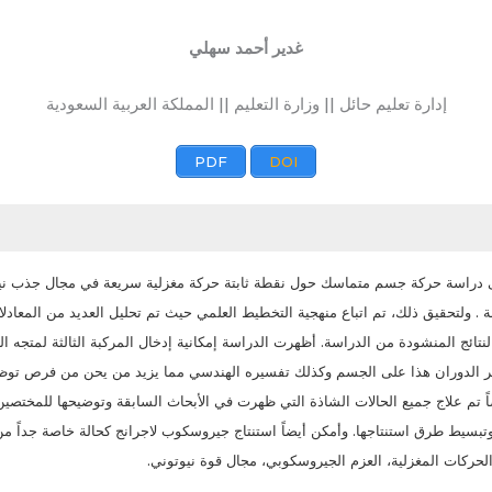
غدير أحمد سهلي
إدارة تعليم حائل || وزارة التعليم || المملكة العربية السعودية
PDF
DOI
ى دراسة حركة جسم متماسك حول نقطة ثابتة حركة مغزلية سريعة في مجال جذب ني
 . ولتحقيق ذلك، تم اتباع منهجية التخطيط العلمي حيث تم تحليل العديد من المعاد
لنتائج المنشودة من الدراسة. أظهرت الدراسة إمكانية إدخال المركبة الثالثة لمتجه
ير الدوران هذا على الجسم وكذلك تفسيره الهندسي مما يزيد من يحن من فرص توظي
يضاً تم علاج جميع الحالات الشاذة التي ظهرت في الأبحاث السابقة وتوضيحها للمختص
تبسيط طرق استنتاجها. وأمكن أيضاً استنتاج جيروسكوب لاجرانج كحالة خاصة جداً من
 الحركات المغزلية، العزم الجيروسكوبي، مجال قوة نيوتوني.