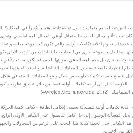
ية الفراغية لجسم متماسك حول نقطة ثابتة اهتماماً كبيراً في الميكانيكا 
كان تحت تأثير مجال الجاذبية المتماثل أو في المجال المغناطيسي. وتعزى
 عددها ستة ولها ثلاثة تكاملات أولية، والتي تكون كمجموعة مغلقة ويتط
حلها أيضا حل مجموعة أخرى من المعادلات التفاضلية من الرتبة الأولى يكون
لات. وعليه، فإن حل هذه المسألة في صورتها العامة قد يكون مستحيلاً في ب
خدام النظريات المختلفة حول المعادلات التفاضلية. وباستخدام هذه النظ
مة للحل لتصبح خمسة تكاملات أولية من خلال وضع المعادلات الستة في شكل
 اللازمة للحل إلى أربعة تكاملات أولية فقط من خلال تطبيق نظرية جاكوب
Awrejcewicz, & Koruba)
ثلاثة تكاملات أولية للمسألة تسمى (تكامل الطاقة – تكامل كمية الحركة 
Leimanis) ويلزم لحل المسألة الوصول إلى حل كامل للحصول على التكامل الأولي الرابع
هذا التكامل حتى لحظة كتابة هذا البحث على الرغم من المحاولات والجه
لقرنين الأخيرين.