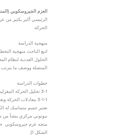
العزم الجيروسكوبي (المدو
الرئيسي أكبر بكثير من عز
الحركة.
منهجية الدراسة
اتبع الباحث منهجية التخطي
الحلول العددية لنظام الم
المتصلة ووصف ما يترتب ع
خطوات الدراسة
3-1 تحليل الحركة المغزلية السريعة لجسم متماسك في وجود العزم الجيروسكوبي :
3-1-1 معادلات الحركة وتغيير المتغيرات:
نعتبر جسم متماسك له الك
نيوتوني مركزي ينشأ من مر
الشكل 1).