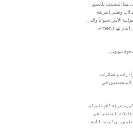
 أدى هذا التصنيف للحصول
لات وتعتبر (طريقة
بية الأكثر شيوعاً والتي
من إبداعات الرياضيين والفيزيائيين من حيث إيجاد الحلول التقريبية للمسائل التي يستحيل إيجاد الحل التام لها (Amer،
قوة نيوتوني.
ادارات والطائرات
من المتخصصين في
يره بدرجة كافية لمركبة
عادلات التفاضلية غير
يتين من الرتبة الثانية