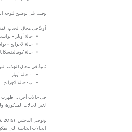
وفيما يلي توضيح لتوجه الع
أولاً: في مجال الجذب المت
حالة أويلر – بوانسه ((, 2015
حالة لاجرانج – بواسون (t al., 2016
حالة كوفاليفسكايا (ooke, 2012
ثانياً: في مجال الجذب الني
‌أ- حالة أويلر
‌ب- حالة لاجرانج
في حالات أخرى، أظهرت ال
لغير الحالات المذكورة، ول
الحالات الخاصة التي يمكن