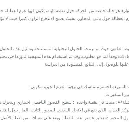
ار):
هو حالة خاصة من الحركة حول نقطة ثابتة، يكون فيها عزم العطالة حو
م العطالة حول باقي المحاور، بحيث يصبح الاندفاع الزاوي كبيرا حيث لا تؤ
ط العلمي حيث تم برمجة الحلول التحليلية المستنتجة وتمثيل هذه الحلول بي
عادلات وفقاً لما هو مطلوب. وقد تم استخدام هذه المنهجية لدورها في تحلي
ليها للوصول إلى النتائج المنشودة من الدراسة
تلة
M
، مثبت في نقطة واحده ؛ سطح القصور الناقصي اختياري ويتحرك ت
كز الجذب الذي يقع في الاتجاه السفلي للمحور الثابت المار خلال النقطة
متجه عزم جيروسكوبي حول المحور z. نعتبر عنصر عند النقطة ويقع على مسافة من نقطة