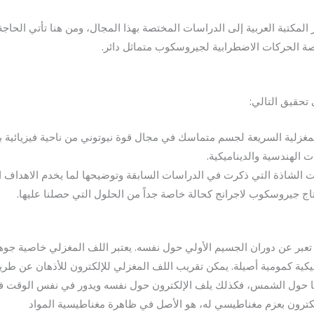
المكتبة العربية إلى الدراسات المختصة بهذا المجال، ومن هنا تأتي الحا
 الحركات الاضطرابية لجيروسكوب متماثل دائر.
 تحقيق التالي:
غزلية السريعة لجسم متماسك في مجال قوة نيوتوني من ناحية فيزيائية 
 الهندسية والديناميكية.
ت الشاذة التي ذكرت في الدراسات السابقة وتوضيحها لما يخدم الاهداف ال
اج جيروسكوب لاجرانج كحالة خاصة جداً من الحلول التي حصلنا عليها.
تعبر عن دوران الجسيم الأولي حول نفسه. يعتبر اللف المغزلي خاصية جو
نيكية كمومية أصيلة. يمكن تقريب اللف المغزلي للإلكترون للأذهان عن طري
ا حول الشمس، فكذلك يلف الإلكترون حول نفسه ويدور في نفس الوقت في 
لكترون بعزم مغناطيسي له، هو الأصل في ظاهرة مغناطيسية المواد