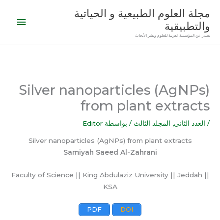
خطي
القائمة
مجلة العلوم الطبيعية و الحياتية
لى
والتطبيقية
الرئيس
لمحتوى
تصدر عن المؤسسة العربية للعلوم ونشر الأبحاث
Silver nanoparticles (AgNPs)
from plant extracts
/
العدد الثاني
,
المجلد الثالث
/ بواسطة
Editor
Silver nanoparticles (AgNPs) from plant extracts
Samiyah Saeed Al-Zahrani
Faculty of Science || King Abdulaziz University || Jeddah ||
KSA
PDF
DOI