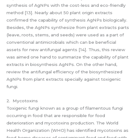
synthesis of AgNPs with the cost-less and eco-friendly
method [13]. Nearly about 50 plant origin extracts
confirmed the capability of synthesis AgNPs biologically.
Besides, the AgNPs synthesize from plant extracts parts
(leave, roots, stems, and seeds) were used as a part of
conventional antimicrobials which can be beneficial
assets for new antifungal agents [14]. Thus, this review
was aimed one hand to summarize the capability of plant
extracts in biosynthesis AgNPs. On the other hand,
review the antifungal efficiency of the biosynthesized
AgNPs from plant extracts specially against toxigenic
fungi.
2. Mycotoxins
Toxigenic fungi known as a group of filamentous fungi
occurring in food that are responsible for food
deterioration and mycotoxins production. The World
Health Organization (WHO) has identified mycotoxins as
food-borne diseases of contaminant food and feed with