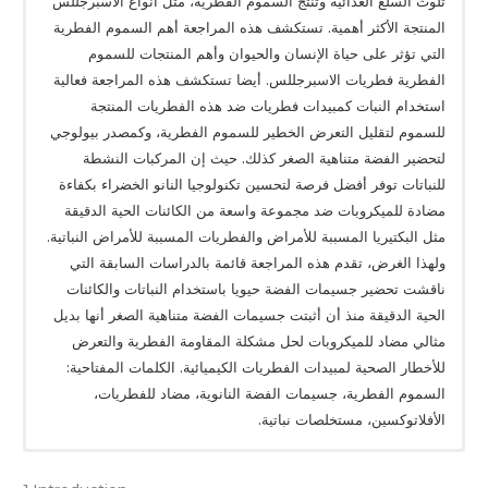
تلوث السلع الغذائية وتنتج السموم الفطرية، مثل أنواع الاسبرجللس
المنتجة الأكثر أهمية. تستكشف هذه المراجعة أهم السموم الفطرية
التي تؤثر على حياة الإنسان والحيوان وأهم المنتجات للسموم
الفطرية فطريات الاسبرجللس. أيضا تستكشف هذه المراجعة فعالية
استخدام النبات كمبيدات فطريات ضد هذه الفطريات المنتجة
للسموم لتقليل التعرض الخطير للسموم الفطرية، وكمصدر بيولوجي
لتحضير الفضة متناهية الصغر كذلك. حيث إن المركبات النشطة
للنباتات توفر أفضل فرصة لتحسين تكنولوجيا النانو الخضراء بكفاءة
مضادة للميكروبات ضد مجموعة واسعة من الكائنات الحية الدقيقة
مثل البكتيريا المسببة للأمراض والفطريات المسببة للأمراض النباتية.
ولهذا الغرض، تقدم هذه المراجعة قائمة بالدراسات السابقة التي
ناقشت تحضير جسيمات الفضة حيويا باستخدام النباتات والكائنات
الحية الدقيقة منذ أن أثبتت جسيمات الفضة متناهية الصغر أنها بديل
مثالي مضاد للميكروبات لحل مشكلة المقاومة الفطرية والتعرض
للأخطار الصحية لمبيدات الفطريات الكيميائية. الكلمات المفتاحية:
السموم الفطرية، جسيمات الفضة النانوية، مضاد للفطريات،
الأفلاتوكسين، مستخلصات نباتية.