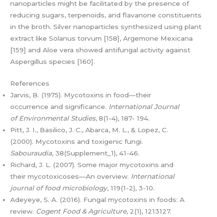
nanoparticles might be facilitated by the presence of
reducing sugars, terpenoids, and flavanone constituents
in the broth. Silver nanoparticles synthesized using plant
extract like Solanus torvum [158], Argemone Mexicana
[159] and Aloe vera showed antifungal activity against
Aspergillus species [160].
References
Jarvis, B. (1975). Mycotoxins in food—their
occurrence and significance.
International Journal
of Environmental Studies
, 8(1-4), 187- 194.
Pitt, J. I., Basilico, J. C., Abarca, M. L., & Lopez, C.
(2000). Mycotoxins and toxigenic fungi.
Sabouraudia
, 38(Supplement_1), 41-46.
Richard, J. L. (2007). Some major mycotoxins and
their mycotoxicoses—An overview.
International
journal of food microbiology
, 119(1-2), 3-10.
Adeyeye, S. A. (2016). Fungal mycotoxins in foods: A
review.
Cogent Food & Agriculture
, 2(1), 1213127.