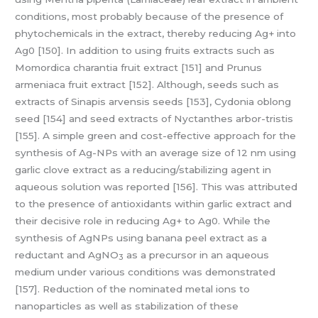
conditions, most probably because of the presence of
phytochemicals in the extract, thereby reducing Ag+ into
Ag0 [150]. In addition to using fruits extracts such as
Momordica charantia fruit extract [151] and Prunus
armeniaca fruit extract [152]. Although, seeds such as
extracts of Sinapis arvensis seeds [153], Cydonia oblong
seed [154] and seed extracts of Nyctanthes arbor-tristis
[155]. A simple green and cost-effective approach for the
synthesis of Ag-NPs with an average size of 12 nm using
garlic clove extract as a reducing/stabilizing agent in
aqueous solution was reported [156]. This was attributed
to the presence of antioxidants within garlic extract and
their decisive role in reducing Ag+ to Ag0. While the
synthesis of AgNPs using banana peel extract as a
reductant and AgNO
as a precursor in an aqueous
3
medium under various conditions was demonstrated
[157]. Reduction of the nominated metal ions to
nanoparticles as well as stabilization of these