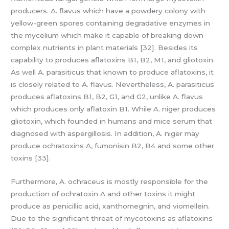
producers. A. flavus which have a powdery colony with
yellow-green spores containing degradative enzymes in
the mycelium which make it capable of breaking down
complex nutrients in plant materials [32]. Besides its
capability to produces aflatoxins B1, B2, M1, and gliotoxin.
As well A. parasiticus that known to produce aflatoxins, it
is closely related to A. flavus. Nevertheless, A. parasiticus
produces aflatoxins B1, B2, G1, and G2, unlike A. flavus
which produces only aflatoxin B1. While A. niger produces
gliotoxin, which founded in humans and mice serum that
diagnosed with aspergillosis. In addition, A. niger may
produce ochratoxins A, fumonisin B2, B4 and some other
toxins [33].
Furthermore, A. ochraceus is mostly responsible for the
production of ochratoxin A and other toxins it might
produce as penicillic acid, xanthomegnin, and viomellein.
Due to the significant threat of mycotoxins as aflatoxins