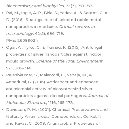
biochemistry and biophysics
, 72(3), 771-775.
Rai, M., Ingle, A. P., Birla, S., Yadav, A., & Santos, C. A.
D. (2016). Strategic role of selected noble metal
nanoparticles in medicine.
Critical reviews in
microbiology
, 42(5), 696-719.
PMid:26089024
Ogar, A., Tylko, G., & Turnau, K. (2015). Antifungal
properties of silver nanoparticles against indoor
mould growth.
Science of the Total Environment
,
521, 305-314.
Rajeshkumar, S., Malarkodi, C., Vanaja, M., &
Annadurai, G. (2016). Anticancer and enhanced
antimicrobial activity of biosynthesizd silver
nanoparticles against clinical pathogens.
Journal of
Molecular Structure
, 1116, 165-173.
Davidson, P. M. (2001). Chemical Preservatives and
Naturally Antimicrobial Compounds cit Celikel, N.
and Kavas, G., 2008, Antimicrobial Properties of