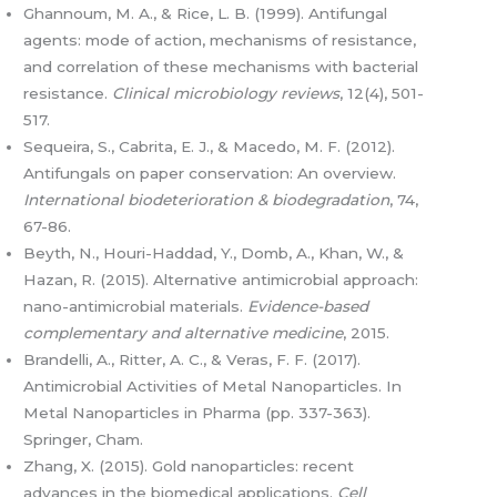
Ghannoum, M. A., & Rice, L. B. (1999). Antifungal
agents: mode of action, mechanisms of resistance,
and correlation of these mechanisms with bacterial
resistance.
Clinical microbiology reviews
, 12(4), 501-
517.
Sequeira, S., Cabrita, E. J., & Macedo, M. F. (2012).
Antifungals on paper conservation: An overview.
International biodeterioration & biodegradation
, 74,
67-86.
Beyth, N., Houri-Haddad, Y., Domb, A., Khan, W., &
Hazan, R. (2015). Alternative antimicrobial approach:
nano-antimicrobial materials.
Evidence-based
complementary and alternative medicine
, 2015.
Brandelli, A., Ritter, A. C., & Veras, F. F. (2017).
Antimicrobial Activities of Metal Nanoparticles. In
Metal Nanoparticles in Pharma (pp. 337-363).
Springer, Cham.
Zhang, X. (2015). Gold nanoparticles: recent
advances in the biomedical applications.
Cell