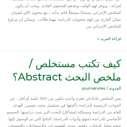
لقرائه ، ويوفر لهم الوقت ويعدهم للمحتوى القادم، ويجب أن يكون
الملخص الإجرائي مستندًا مستقلًا قائم بذاته ، مع محتوى كافٍ لضمان
تمكن القارئ من فهم محتويات الدراسة مهما طالت، ويمكن أن يتراوح
الملخص الإجرائي من
قراءة المزيد »
كيف تكتب مستخلص /
كيف
تكتب
ملخص البحث Abstract؟
مستخلص
/
ملخص
المدونة
/
journalnslas
البحث
يعبر الملخص عادةً في فقرة واحدة تتكون من 300 كلمة أو أقل ، عن
Abstract؟
الجوانب الرئيسية للدراسة بأكملها في تسلسل محدد يتضمن: الهدف
العام من الدراسة ومشكلة (مشاكل) البحث التي تمت دراستها. التصميم
الأساسي للدراسة (منهج وأدوات الدراسة). النتائج التي تم الوصول إليها
نتيجة تحليل البيانات. ملخص موجز للتفسيرات والاستنتاجات والتوصيات.