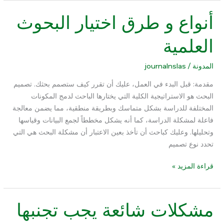
أنواع و طرق اختيار البحوث
أنواع
و
العلمية
طرق
اختيار
البحوث
المدونة
/
journalnslas
العلمية
مقدمة: قبل البدء في العمل، عليك أن تقرر كيف ستصمم بحثك. تصميم
البحث هو الاستراتيجية الكلية التي يختارها الباحث لدمج المكونات
المختلفة للدراسة بشكل متماسك وبطريقة منطقية، مما يضمن معالجة
فاعلة لمشكلة الدراسة، كما أنه يشكل مخططاً لجمع البيانات وقياسها
وتحليلها. وعليك كباحث أن تأخذ بعين الاعتبار أن مشكلة البحث هي التي
تحدد نوع تصميم
قراءة المزيد »
مشكلات شائعة يجب تجنبها
مشكلات
شائعة