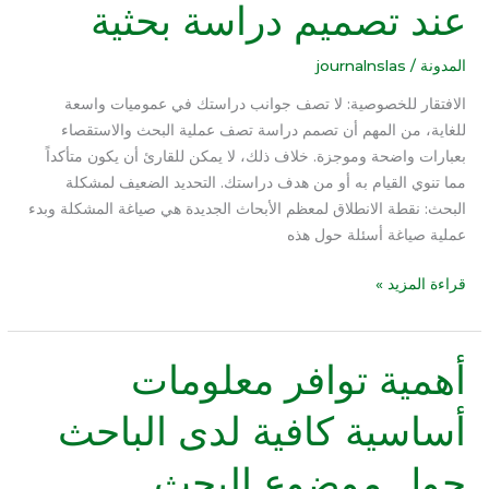
عند تصميم دراسة بحثية
يجب
تجنبها
عند
المدونة
/
journalnslas
تصميم
الافتقار للخصوصية: لا تصف جوانب دراستك في عموميات واسعة
دراسة
للغاية، من المهم أن تصمم دراسة تصف عملية البحث والاستقصاء
بحثية
بعبارات واضحة وموجزة. خلاف ذلك، لا يمكن للقارئ أن يكون متأكداً
مما تنوي القيام به أو من هدف دراستك. التحديد الضعيف لمشكلة
البحث: نقطة الانطلاق لمعظم الأبحاث الجديدة هي صياغة المشكلة وبدء
عملية صياغة أسئلة حول هذه
قراءة المزيد »
أهمية توافر معلومات
أهمية
توافر
أساسية كافية لدى الباحث
معلومات
أساسية
حول موضوع البحث
كافية