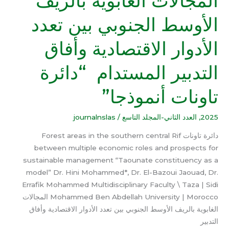
المجالات الغابوية بالريف
الغابوية
الأوسط الجنوبي بين تعدد
بالريف
الأوسط
الأدوار الاقتصادية وأفاق
الجنوبي
بين
التدبير المستدام “دائرة
تعدد
الأدوار
تاونات أنموذجا”
الاقتصادية
وأفاق
التدبير
2025
,
العدد الثاني-المجلد التاسع
/
journalnslas
المستدام
دائرة تاونات Forest areas in the southern central Rif
“دائرة
between multiple economic roles and prospects for
تاونات
sustainable management “Taounate constituency as a
أنموذجا”
model” Dr. Hini Mohammed*, Dr. El-Bazoui Jaouad, Dr.
Errafik Mohammed Multidisciplinary Faculty \ Taza | Sidi
Mohammed Ben Abdellah University | Morocco المجالات
الغابوية بالريف الأوسط الجنوبي بين تعدد الأدوار الاقتصادية وأفاق
التدبير