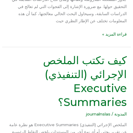
التحقيق حولها. مع ضرورة الإشارة إلى الفجوات التي لم تعالج في
الدراسات السابقة، وسيحاول البحث الحالي معالجتها، كما أن هذه
المعلومات تختلف عن الإطار النظري حيث
قراءة المزيد »
كيف تكتب الملخص
كيف
تكتب
الإجرائي (التنفيذي)
الملخص
الإجرائي
Executive
(التنفيذي)
Executive
Summaries؟
Summaries؟
المدونة
/
journalnslas
الملخص الإجرائي (التنفيذي) Executive Summaries هو نظرة عامة
عن تقرير بحثي أو أي نوع آخر من المستندات يلخص النقاط الرئيسية