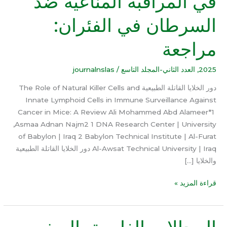
في المراقبة المناعية ضد
الليمفاوية
السرطان في الفئران:
الفطرية
في
مراجعة
المراقبة
المناعية
ضد
2025
,
العدد الثاني-المجلد التاسع
/
journalnslas
السرطان
دور الخلايا القاتلة الطبيعية The Role of Natural Killer Cells and
في
Innate Lymphoid Cells in Immune Surveillance Against
الفئران:
Cancer in Mice: A Review Ali Mohammed Abd Alameer*1
مراجعة
,Asmaa Adnan Najm2 1 DNA Research Center | University
of Babylon | Iraq 2 Babylon Technical Institute | Al-Furat
Al-Awsat Technical University | Iraq دور الخلايا القاتلة الطبيعية
والخلايا […]
قراءة المزيد »
المجالات