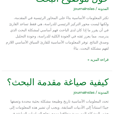
لدى
الباحث
المدونة
/
journalnslas
حول
تكثر المعلومات الأساسية بناءً على المحاور الرئيسية في المقدمة،
موضوع
ولكنها ليست محور التركيز الرئيسي للدراسة، هي فقط تساعد القارئ
البحث
في أن يقرر ما إذا كان لدى الباحث فهم أساسي لمشكلة البحث الذي
يدرسه، مما يعزز ثقته في الجودة الكلية للدراسة، وجودة التحليل
وصدق النتائج. توفر المعلومات الأساسية للقارئ السياق الأساسي اللازم
لفهم مشكلة البحث، بناءً
قراءة المزيد »
كيفية صياغة مقدمة البحث؟
كيفية
صياغة
مقدمة
المدونة
/
journalnslas
البحث؟
تحدد المعلومات الأساسية تاريخ وطبيعة مشكلة بحثية محددة وتصفها
جيدًا استناداً إلى الأدبيات السابقة، ويجب أن تشير هذه المعلومات إلى
جذور المشكلة المدروسة ونطاقها ومدى نجاح الدراسات السابقة في